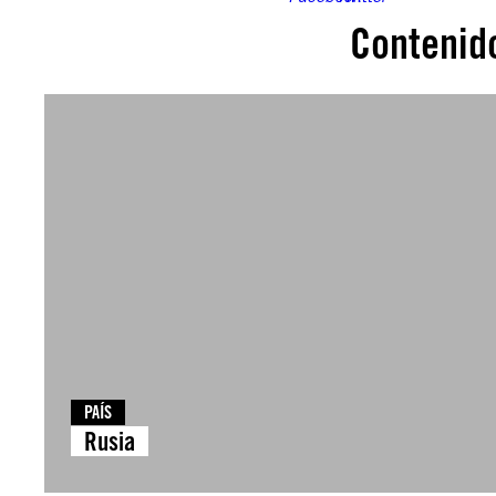
Contenid
PAÍS
Rusia