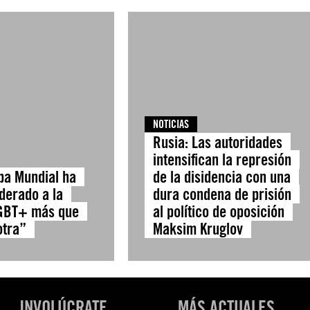
NOTICIAS
Rusia: Las autoridades
intensifican la represión
pa Mundial ha
de la disidencia con una
erado a la
dura condena de prisión
LGBT+ más que
al político de oposición
otra”
Maksim Kruglov
INVOLÚCRATE
MÁS ACTUALES