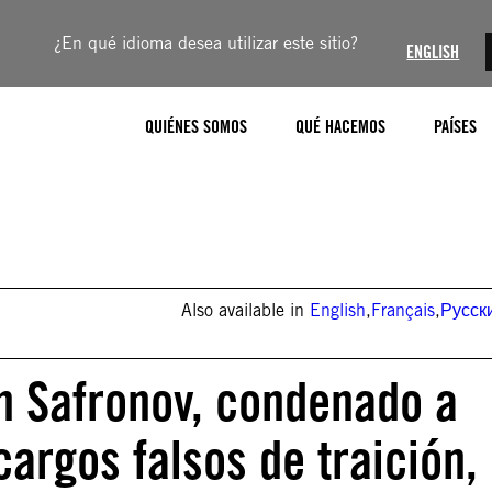
¿En qué idioma desea utilizar este sitio?
ENGLISH
QUIÉNES SOMOS
QUÉ HACEMOS
PAÍSES
Also available in
English
,
Français
,
Русск
an Safronov, condenado a
cargos falsos de traición,