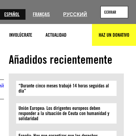
CERRAR
ESPAÑOL
FRANÇAIS
РУССКИЙ
INVOLÚCRATE
ACTUALIDAD
HAZ UN DONATIVO
BUSCAR
© KIRILL KUDRYAVTSEV/AFP via Getty Images
Añadidos recientemente
ий
“Durante cinco meses trabajé 14 horas seguidas al
día”
Unión Europea: Los dirigentes europeos deben
responder a la situación de Ceuta con humanidad y
solidaridad
España: Hay que garantizar que los derechos