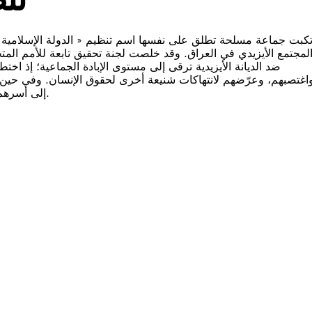
ضد الديانة الأيزيدية ترقى إلى مستوى الإبادة الجماعية؛ إذ اخ،
اغتصبهم، وعرّضهم لانتهاكات شنيعة أخرى لحقوق الإنسان. وفي حين ت
إلى أسرهم في العراق. ومع ذلك لم تأذن عودتهم إلى ديارهم بنهاية معاناتهم.