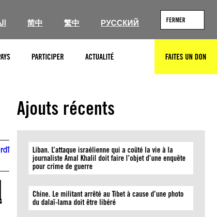
FERMER
ال
简中
繁中
РУССКИЙ
PAYS
PARTICIPER
ACTUALITÉ
FAITES UN DON
RECHERCHER
Ajouts récents
rdî
Liban. L’attaque israélienne qui a coûté la vie à la
journaliste Amal Khalil doit faire l’objet d’une enquête
pour crime de guerre
Chine. Le militant arrêté au Tibet à cause d’une photo
du dalaï-lama doit être libéré