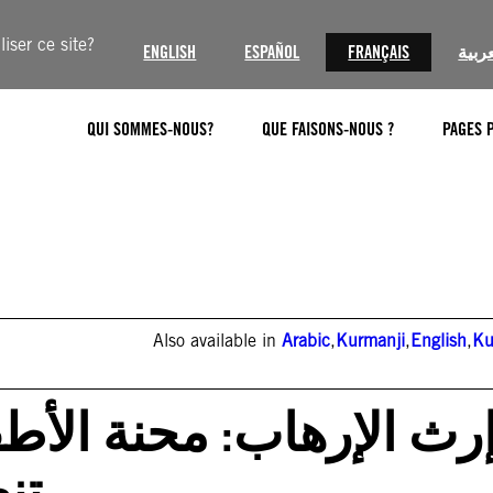
iser ce site?
ENGLISH
ESPAÑOL
FRANÇAIS
عربية
QUI SOMMES-NOUS?
QUE FAISONS-NOUS ?
PAGES 
Also available in
Arabic
,
Kurmanji
,
English
,
Ku
تن