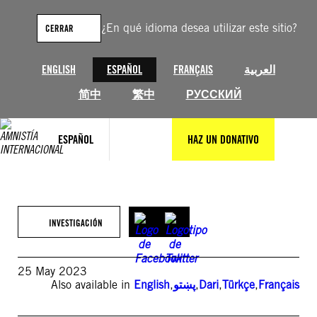
Saltar
al
¿En qué idioma desea utilizar este sitio?
CERRAR
contenido
ENGLISH
ESPAÑOL
FRANÇAIS
العربية
简中
繁中
РУССКИЙ
ESPAÑOL
HAZ UN DONATIVO
INVESTIGACIÓN
25 May 2023
Also available in
English
,
پښتو
,
Dari
,
Türkçe
,
Français