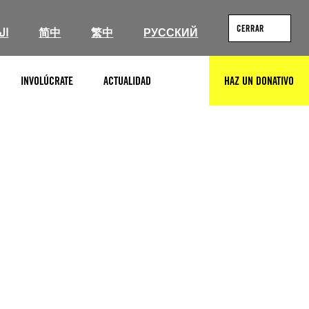
CERRAR
ال
简中
繁中
РУССКИЙ
INVOLÚCRATE
ACTUALIDAD
HAZ UN DONATIVO
BUSCAR