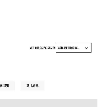
© MUNIR UZ ZAMAN/AFP via Getty Images
VER OTROS PAÍSES EN
ASIA MERIDIONAL
AKISTÁN
SRI LANKA