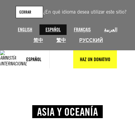
¿En qué idioma desea utilizar este sitio?
CERRAR
ENGLISH
ESPAÑOL
FRANÇAIS
العربية
简中
繁中
РУССКИЙ
ESPAÑOL
HAZ UN DONATIVO
ASIA Y OCEANÍA