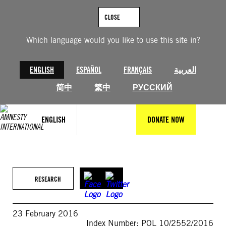
Skip
to
CLOSE
content
Which language would you like to use this site in?
ENGLISH
ESPAÑOL
FRANÇAIS
العربية
简中
繁中
РУССКИЙ
ENGLISH
DONATE NOW
RESEARCH
23 February 2016
Index Number: POL 10/2552/2016