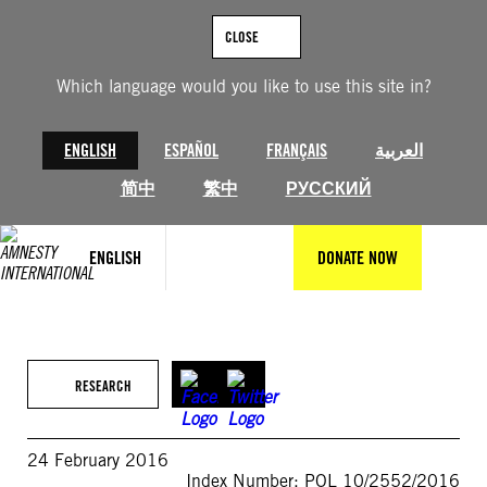
Skip
to
CLOSE
content
Which language would you like to use this site in?
ENGLISH
ESPAÑOL
FRANÇAIS
العربية
简中
繁中
РУССКИЙ
ENGLISH
DONATE NOW
RESEARCH
24 February 2016
Index Number: POL 10/2552/2016