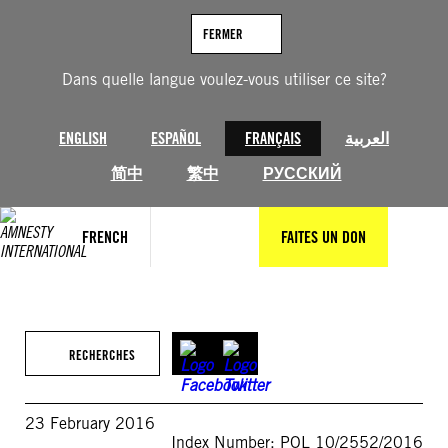
Aller
au
FERMER
contenu
Dans quelle langue voulez-vous utiliser ce site?
ENGLISH
ESPAÑOL
FRANÇAIS
العربية
简中
繁中
РУССКИЙ
FRENCH
FAITES UN DON
RECHERCHES
23 February 2016
Index Number: POL 10/2552/2016