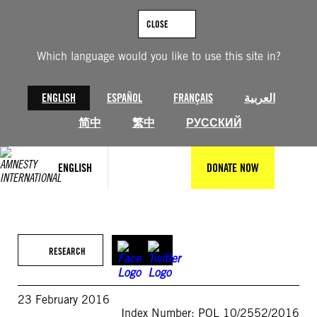
Skip
to
CLOSE
content
Which language would you like to use this site in?
ENGLISH
ESPAÑOL
FRANÇAIS
العربية
简中
繁中
РУССКИЙ
ENGLISH
DONATE NOW
RESEARCH
23 February 2016
Index Number: POL 10/2552/2016