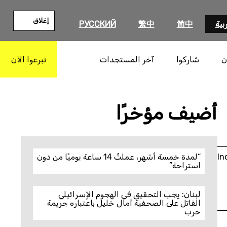
إغلاق
بية
简中
繁中
РУССКИЙ
ن
شاركوا
آخر المستجدات
تبرعوا الآن
بحث
أضيف مؤخرًا
In
“لمدة خمسة أشهر، عملتُ 14 ساعة يوميًا من دون
استراحة”
لبنان: يجب التحقيق في الهجوم الإسرائيلي
القاتل على الصحفية آمال خليل باعتباره جريمة
حرب