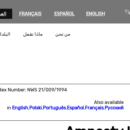
ا؟
ENGLISH
ESPAÑOL
FRANÇAIS
العر
من نحن
ماذا نفعل
البلدا
dex Number: NWS 21/009/1994
Also available
in
English
,
Polski
,
Português
,
Español
,
Français
,
Русский