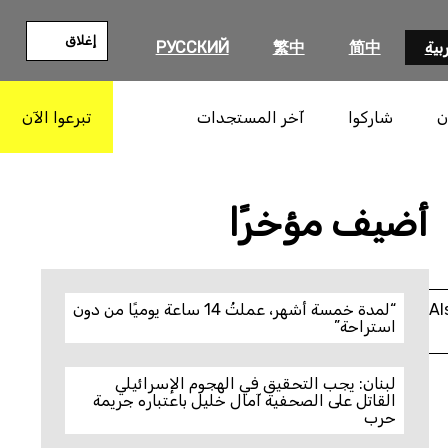
إغلاق
بية
简中
繁中
РУССКИЙ
ن
شاركوا
آخر المستجدات
تبرعوا الآن
بحث
أضيف مؤخرًا
Al
“لمدة خمسة أشهر، عملتُ 14 ساعة يوميًا من دون
استراحة”
لبنان: يجب التحقيق في الهجوم الإسرائيلي
القاتل على الصحفية آمال خليل باعتباره جريمة
حرب