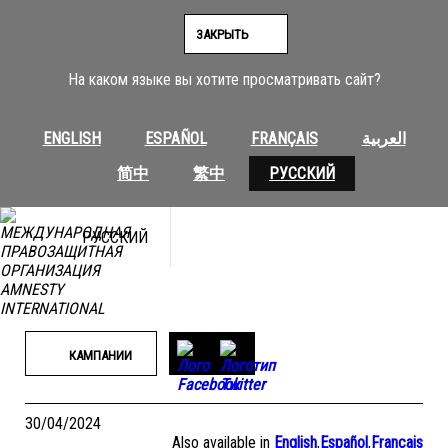
Перейти
к
ЗАКРЫТЬ
содержимому
На каком языке вы хотите просматривать сайт?
ENGLISH
ESPAÑOL
FRANÇAIS
العربية
简中
繁中
РУССКИЙ
РУССКИЙ
КАМПАНИИ
30/04/2024
Also available in
English
,
Español
,
Français