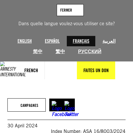
Aller
au
FERMER
contenu
Dans quelle langue voulez-vous utiliser ce site?
ENGLISH
ESPAÑOL
FRANÇAIS
العربية
简中
繁中
РУССКИЙ
FRENCH
FAITES UN DON
CAMPAGNES
30 April 2024
Index Number: ASA 16/8003/2024