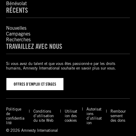
Bénévolat
RÉCENTS
Nouvelles
Campagnes
Recherches
TRAVAILLEZ AVEC NOUS
Si vous avez du talent et que vous êtes passionné-e par les droits
humains, Amnesty International souhaite en savoir plus sur vous.
OFFRES D’EMPLOI ET STAGES
Politique
Autorisat
Conditions
Utilisat
Rembour
de
ions
d’utilisation
ion des
sement
confidentia
d’utilisat
du site Web
cookies
des dons
lité
ion
© 2026 Amnesty International