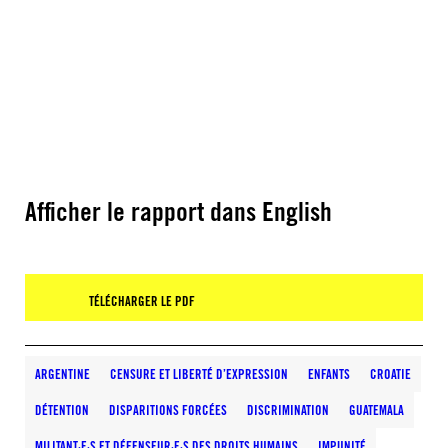
Afficher le rapport dans English
TÉLÉCHARGER LE PDF
ARGENTINE
CENSURE ET LIBERTÉ D’EXPRESSION
ENFANTS
CROATIE
DÉTENTION
DISPARITIONS FORCÉES
DISCRIMINATION
GUATEMALA
MILITANT·E·S ET DÉFENSEUR·E·S DES DROITS HUMAINS
IMPUNITÉ