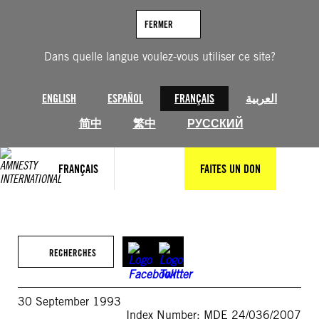
Aller
au
FERMER
contenu
Dans quelle langue voulez-vous utiliser ce site?
ENGLISH
ESPAÑOL
FRANÇAIS
العربية
简中
繁中
РУССКИЙ
FRANÇAIS
FAITES UN DON
RECHERCHES
30 September 1993
Index Number: MDE 24/036/2007