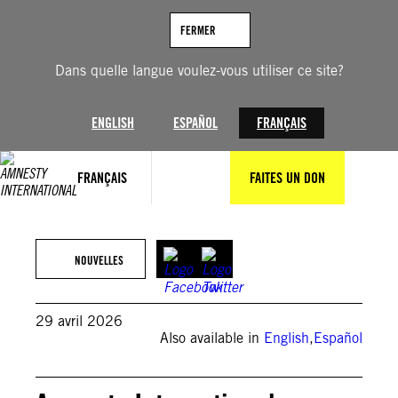
Aller
au
FERMER
contenu
Dans quelle langue voulez-vous utiliser ce site?
ENGLISH
ESPAÑOL
FRANÇAIS
FRANÇAIS
FAITES UN DON
NOUVELLES
29 avril 2026
Also available in
English
,
Español