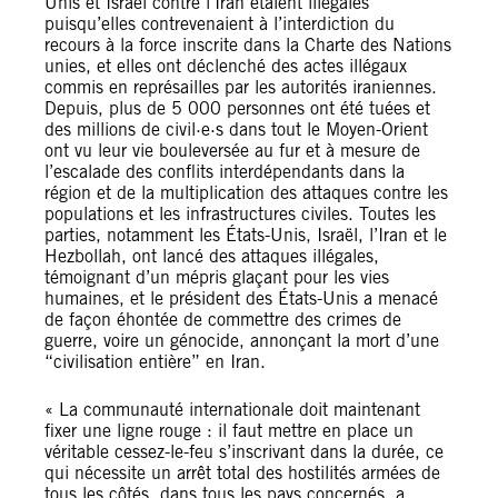
Unis et Israël contre l’Iran étaient illégales
puisqu’elles contrevenaient à l’interdiction du
recours à la force inscrite dans la Charte des Nations
unies, et elles ont déclenché des actes illégaux
commis en représailles par les autorités iraniennes.
Depuis, plus de 5 000 personnes ont été tuées et
des millions de civil·e·s dans tout le Moyen-Orient
ont vu leur vie bouleversée au fur et à mesure de
l’escalade des conflits interdépendants dans la
région et de la multiplication des attaques contre les
populations et les infrastructures civiles. Toutes les
parties, notamment les États-Unis, Israël, l’Iran et le
Hezbollah, ont lancé des attaques illégales,
témoignant d’un mépris glaçant pour les vies
humaines, et le président des États-Unis a menacé
de façon éhontée de commettre des crimes de
guerre, voire un génocide, annonçant la mort d’une
“civilisation entière” en Iran.
« La communauté internationale doit maintenant
fixer une ligne rouge : il faut mettre en place un
véritable cessez-le-feu s’inscrivant dans la durée, ce
qui nécessite un arrêt total des hostilités armées de
tous les côtés, dans tous les pays concernés, a