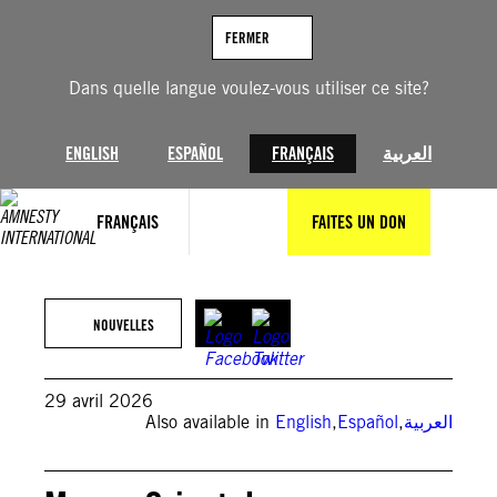
Aller
au
FERMER
contenu
Dans quelle langue voulez-vous utiliser ce site?
ENGLISH
ESPAÑOL
FRANÇAIS
العربية
FRANÇAIS
FAITES UN DON
(Photo by ATTA KENARE / AFP via Getty Images)
NOUVELLES
29 avril 2026
Also available in
English
,
Español
,
العربية