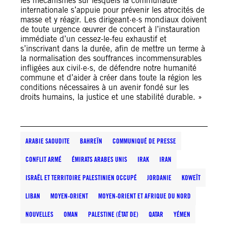
les mécanismes sur lesquels la communauté
internationale s’appuie pour prévenir les atrocités de
masse et y réagir. Les dirigeant·e·s mondiaux doivent
de toute urgence œuvrer de concert à l’instauration
immédiate d’un cessez-le-feu exhaustif et
s’inscrivant dans la durée, afin de mettre un terme à
la normalisation des souffrances incommensurables
infligées aux civil·e·s, de défendre notre humanité
commune et d’aider à créer dans toute la région les
conditions nécessaires à un avenir fondé sur les
droits humains, la justice et une stabilité durable. »
ARABIE SAOUDITE
BAHREÏN
COMMUNIQUÉ DE PRESSE
CONFLIT ARMÉ
ÉMIRATS ARABES UNIS
IRAK
IRAN
ISRAËL ET TERRITOIRE PALESTINIEN OCCUPÉ
JORDANIE
KOWEÏT
LIBAN
MOYEN-ORIENT
MOYEN-ORIENT ET AFRIQUE DU NORD
NOUVELLES
OMAN
PALESTINE (ÉTAT DE)
QATAR
YÉMEN