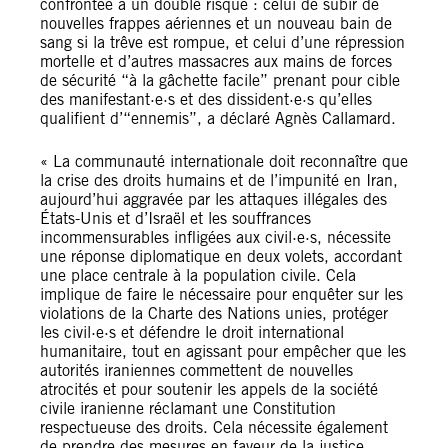
confrontée à un double risque : celui de subir de
nouvelles frappes aériennes et un nouveau bain de
sang si la trêve est rompue, et celui d’une répression
mortelle et d’autres massacres aux mains de forces
de sécurité “à la gâchette facile” prenant pour cible
des manifestant·e·s et des dissident·e·s qu’elles
qualifient d’“ennemis”, a déclaré Agnès Callamard.
« La communauté internationale doit reconnaître que
la crise des droits humains et de l’impunité en Iran,
aujourd’hui aggravée par les attaques illégales des
États-Unis et d’Israël et les souffrances
incommensurables infligées aux civil·e·s, nécessite
une réponse diplomatique en deux volets, accordant
une place centrale à la population civile. Cela
implique de faire le nécessaire pour enquêter sur les
violations de la Charte des Nations unies, protéger
les civil·e·s et défendre le droit international
humanitaire, tout en agissant pour empêcher que les
autorités iraniennes commettent de nouvelles
atrocités et pour soutenir les appels de la société
civile iranienne réclamant une Constitution
respectueuse des droits. Cela nécessite également
de prendre des mesures en faveur de la justice