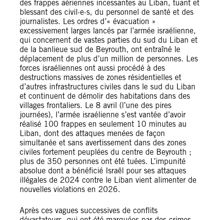
des frappes aériennes incessantes au Liban, tuant et
blessant des civil·e·s, du personnel de santé et des
journalistes. Les ordres d’« évacuation »
excessivement larges lancés par l’armée israélienne,
qui concernent de vastes parties du sud du Liban et
de la banlieue sud de Beyrouth, ont entraîné le
déplacement de plus d’un million de personnes. Les
forces israéliennes ont aussi procédé à des
destructions massives de zones résidentielles et
d’autres infrastructures civiles dans le sud du Liban
et continuent de démolir des habitations dans des
villages frontaliers. Le 8 avril (l’une des pires
journées), l’armée israélienne s’est vantée d’avoir
réalisé 100 frappes en seulement 10 minutes au
Liban, dont des attaques menées de façon
simultanée et sans avertissement dans des zones
civiles fortement peuplées du centre de Beyrouth ;
plus de 350 personnes ont été tuées. L’impunité
absolue dont a bénéficié Israël pour ses attaques
illégales de 2024 contre le Liban vient alimenter de
nouvelles violations en 2026.
Après ces vagues successives de conflits
dévastateurs, qui ont été marquées par des crimes