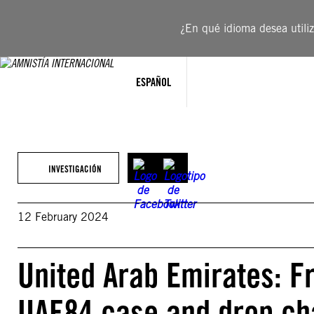
Saltar
al
¿En qué idioma desea utiliza
contenido
ESPAÑOL
INVESTIGACIÓN
12 February 2024
United Arab Emirates: Fre
UAE84 case and drop ch