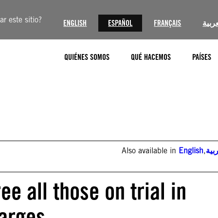
r este sitio?
ENGLISH
ESPAÑOL
FRANÇAIS
عربية
QUIÉNES SOMOS
QUÉ HACEMOS
PAÍSES
Also available in
English
,
بية
e all those on trial in
arges