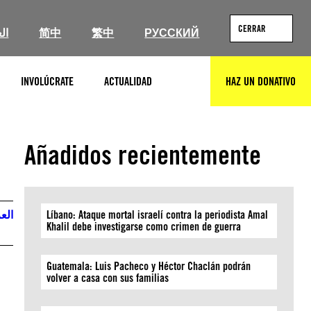
CERRAR
ال
简中
繁中
РУССКИЙ
INVOLÚCRATE
ACTUALIDAD
HAZ UN DONATIVO
BUSCAR
Añadidos recientemente
العر
Líbano: Ataque mortal israelí contra la periodista Amal
Khalil debe investigarse como crimen de guerra
Guatemala: Luis Pacheco y Héctor Chaclán podrán
volver a casa con sus familias