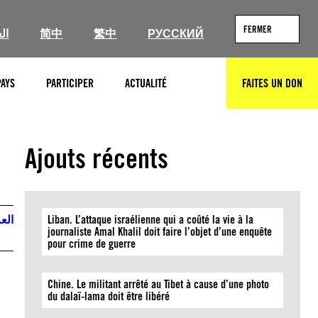
FERMER
ال
简中
繁中
РУССКИЙ
PAYS
PARTICIPER
ACTUALITÉ
FAITES UN DON
RECHERCHER
Ajouts récents
العر
Liban. L’attaque israélienne qui a coûté la vie à la
journaliste Amal Khalil doit faire l’objet d’une enquête
pour crime de guerre
Chine. Le militant arrêté au Tibet à cause d’une photo
du dalaï-lama doit être libéré