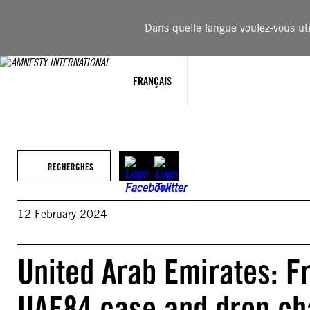
Aller
au
Dans quelle langue voulez-vous util
contenu
FRANÇAIS
RECHERCHES
12 February 2024
United Arab Emirates: Fre
UAE84 case and drop ch