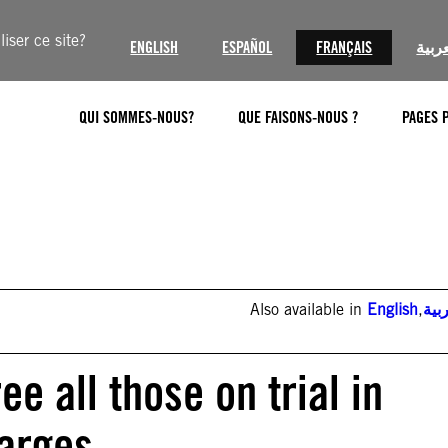
iser ce site?
ENGLISH
ESPAÑOL
FRANÇAIS
عربية
QUI SOMMES-NOUS?
QUE FAISONS-NOUS ?
PAGES 
Also available in
English
,
بية
e all those on trial in
arges