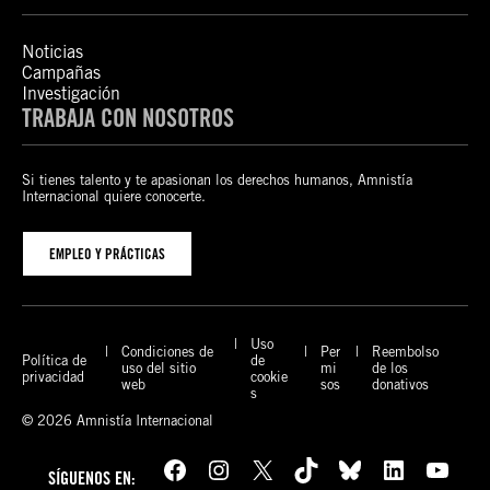
Noticias
Campañas
Investigación
TRABAJA CON NOSOTROS
Si tienes talento y te apasionan los derechos humanos, Amnistía
Internacional quiere conocerte.
EMPLEO Y PRÁCTICAS
Uso
Condiciones de
Per
Reembolso
Política de
de
uso del sitio
mi
de los
privacidad
cookie
web
sos
donativos
s
© 2026 Amnistía Internacional
Facebook
Instagram
X
TikTok
Bluesky
LinkedIn
YouTube
SÍGUENOS EN: