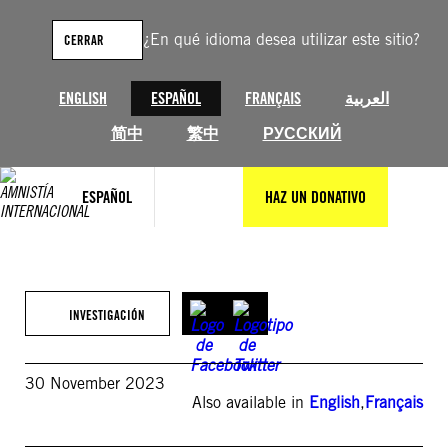
Saltar
al
¿En qué idioma desea utilizar este sitio?
CERRAR
contenido
ENGLISH
ESPAÑOL
FRANÇAIS
العربية
简中
繁中
РУССКИЙ
ESPAÑOL
HAZ UN DONATIVO
INVESTIGACIÓN
30 November 2023
Also available in
English
,
Français