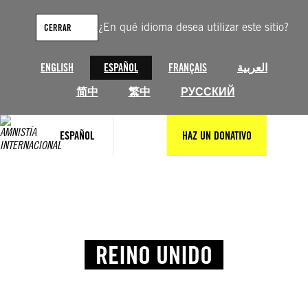
¿En qué idioma desea utilizar este sitio?
CERRAR
ENGLISH
ESPAÑOL
FRANÇAIS
العربية
简中
繁中
РУССКИЙ
ESPAÑOL
HAZ UN DONATIVO
REINO UNIDO