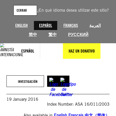
Saltar
al
¿En qué idioma desea utilizar este sitio?
CERRAR
contenido
ENGLISH
ESPAÑOL
FRANÇAIS
العربية
简中
繁中
РУССКИЙ
ESPAÑOL
HAZ UN DONATIVO
INVESTIGACIÓN
19 January 2016
Index Number: ASA 16/011/2003
Also available in
English
,
Français
,
中文（简体）