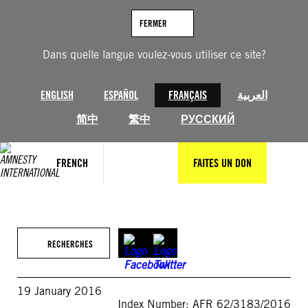
Aller
au
FERMER
contenu
Dans quelle langue voulez-vous utiliser ce site?
ENGLISH
ESPAÑOL
FRANÇAIS
العربية
简中
繁中
РУССКИЙ
FRENCH
FAITES UN DON
RECHERCHES
19 January 2016
Index Number: AFR 62/3183/2016