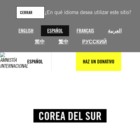
¿En qué idioma desea utilizar este sitio?
CERRAR
ENGLISH
ESPAÑOL
FRANÇAIS
العربية
简中
繁中
РУССКИЙ
ESPAÑOL
HAZ UN DONATIVO
COREA DEL SUR