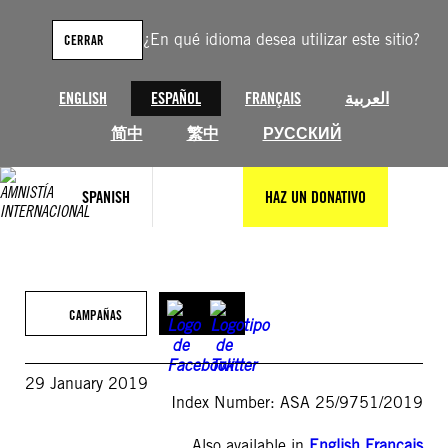
Saltar
al
¿En qué idioma desea utilizar este sitio?
CERRAR
contenido
ENGLISH
ESPAÑOL
FRANÇAIS
العربية
简中
繁中
РУССКИЙ
SPANISH
HAZ UN DONATIVO
CAMPAÑAS
29 January 2019
Index Number: ASA 25/9751/2019
Also available in
English
,
Français