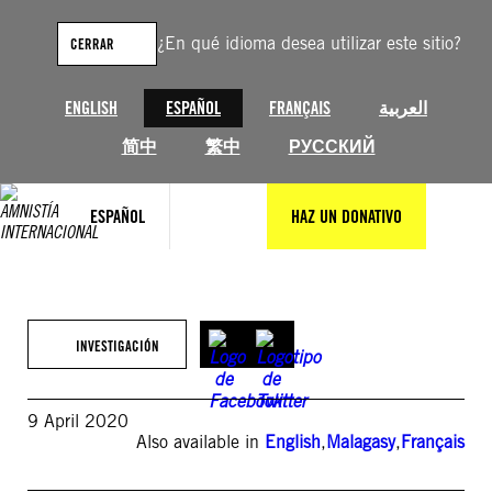
Saltar
al
¿En qué idioma desea utilizar este sitio?
CERRAR
contenido
ENGLISH
ESPAÑOL
FRANÇAIS
العربية
简中
繁中
РУССКИЙ
ESPAÑOL
HAZ UN DONATIVO
INVESTIGACIÓN
9 April 2020
Also available in
English
,
Malagasy
,
Français