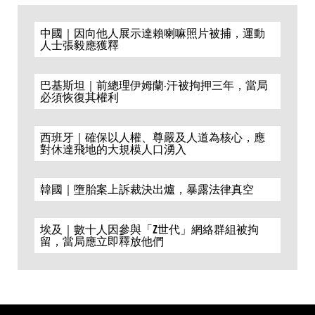
中國｜因向他人展示達賴喇嘛照片被捕，運動
人士張毅應獲釋
巴基斯坦｜前總理伊姆蘭·汗被拘押三年，當局
必須恢復其權利
西班牙｜確保以人權、尊嚴及人道為核心，應
對休達飛地的大規模人口湧入
韓國｜墮胎案上訴裁決出爐，暴露法律真空
埃及｜數十人因參與「Z世代」網絡群組被拘
留，當局應立即釋放他們