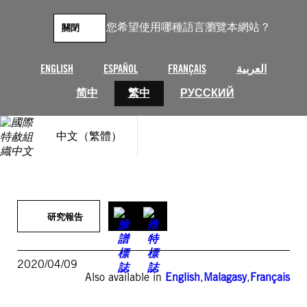
跳
至
您希望使用哪種語言瀏覽本網站？
關閉
主
要
內
ENGLISH
ESPAÑOL
FRANÇAIS
العربية
容
简中
繁中
РУССКИЙ
中文（繁體）
研究報告
2020/04/09
Also available in
English
,
Malagasy
,
Français