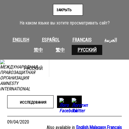
Перейти
к
ЗАКРЫТЬ
содержимому
На каком языке вы хотите просматривать сайт?
ENGLISH
ESPAÑOL
FRANÇAIS
العربية
简中
繁中
РУССКИЙ
РУССКИЙ
ИССЛЕДОВАНИЯ
09/04/2020
Also available in
English
,
Malagasy
,
Français