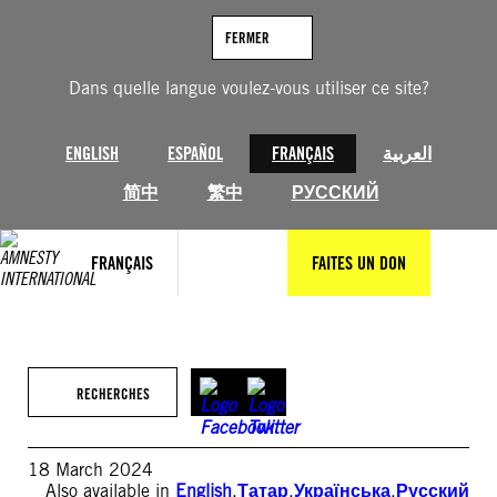
Aller
au
FERMER
contenu
Dans quelle langue voulez-vous utiliser ce site?
ENGLISH
ESPAÑOL
FRANÇAIS
العربية
简中
繁中
РУССКИЙ
FRANÇAIS
FAITES UN DON
RECHERCHES
18 March 2024
Also available in
English
,
Татар
,
Українська
,
Русский