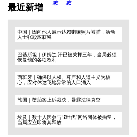
最近新增
中国｜因向他人展示达赖喇嘛照片被捕，活动
人士张毅应获释
巴基斯坦｜伊姆兰·汗已被关押三年，当局必须
恢复他的各项权利
西班牙｜确保以人权、尊严和人道主义为核
心，应对休达飞地异常的人口涌入
韩国｜堕胎案上诉裁决，暴露法律真空
埃及｜数十人因参与“Z世代”网络团体被拘留，
当局应立即将其释放