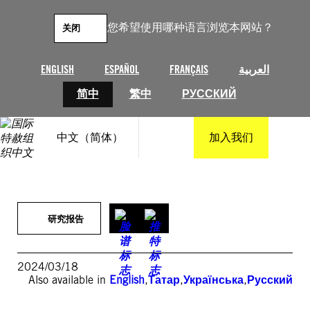
跳
至
您希望使用哪种语言浏览本网站？
关闭
内
容
ENGLISH
ESPAÑOL
FRANÇAIS
العربية
简中
繁中
РУССКИЙ
中文（简体）
加入我们
研究报告
2024/03/18
Also available in
English
,
Татар
,
Українська
,
Русский