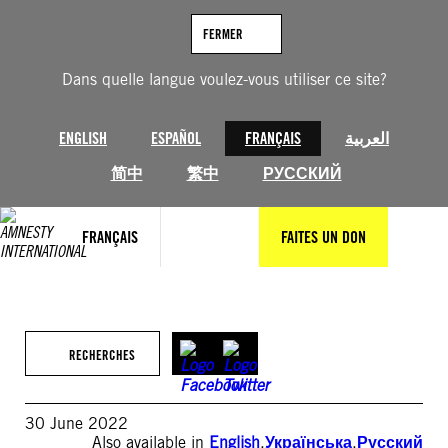
Aller
au
FERMER
contenu
Dans quelle langue voulez-vous utiliser ce site?
ENGLISH
ESPAÑOL
FRANÇAIS
العربية
简中
繁中
РУССКИЙ
FRANÇAIS
FAITES UN DON
RECHERCHES
30 June 2022
Also available in
English
,
Українська
,
Русский