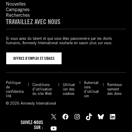
Nouvelles
Campagnes
Recherches
TRAVAILLEZ AVEC NOUS
Si vous avez du talent et que vous êtes passionné-e par les droits
humains, Amnesty International souhaite en savoir plus sur vous.
OFFRES D’EMPLOI ET STAGES
Politique
Autorisat
Conditions
Utilisat
Rembour
de
ions
d’utilisation
ion des
sement
confidentia
d’utilisat
du site Web
cookies
des dons
lité
ion
© 2026 Amnesty International
X
Facebook
Instagram
TikTok
Bluesky
LinkedIn
SUIVEZ-NOUS
YouTube
SUR :