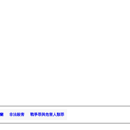
蘭
非法殺害
戰爭罪與危害人類罪