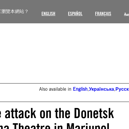
言瀏覽本網站？
ENGLISH
ESPAÑOL
FRANÇAIS
ية
Also available in
English
,
Українська
,
Русс
e attack on the Donetsk
a Theatre in Mariupol,