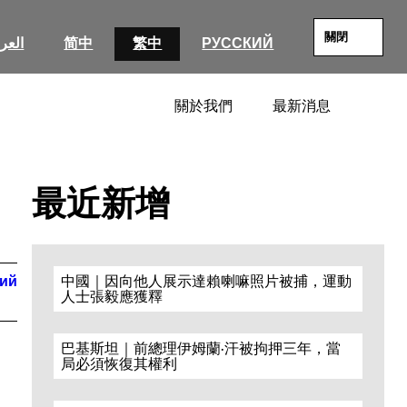
關閉
العرب
简中
繁中
РУССКИЙ
關於我們
最新消息
SEARC
最近新增
кий
中國｜因向他人展示達賴喇嘛照片被捕，運動
人士張毅應獲釋
巴基斯坦｜前總理伊姆蘭·汗被拘押三年，當
局必須恢復其權利