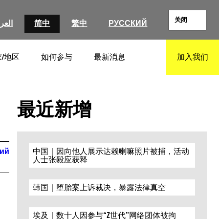
关闭
العرب
简中
繁中
РУССКИЙ
/地区
如何参与
最新消息
加入我们
SEARCH
最近新增
кий
中国｜因向他人展示达赖喇嘛照片被捕，活动
人士张毅应获释
韩国｜堕胎案上诉裁决，暴露法律真空
埃及｜数十人因参与“Z世代”网络团体被拘