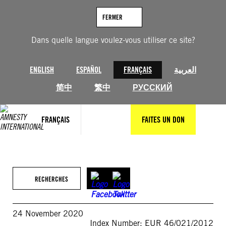
Aller
au
FERMER
contenu
Dans quelle langue voulez-vous utiliser ce site?
ENGLISH
ESPAÑOL
FRANÇAIS
العربية
简中
繁中
РУССКИЙ
FRANÇAIS
FAITES UN DON
RECHERCHES
24 November 2020
Index Number: EUR 46/021/2012