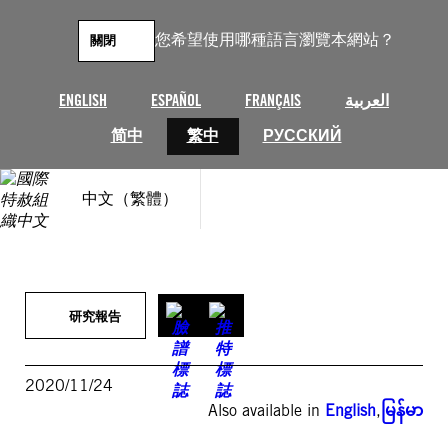
跳
至
您希望使用哪種語言瀏覽本網站？
關閉
主
要
內
ENGLISH
ESPAÑOL
FRANÇAIS
العربية
容
简中
繁中
РУССКИЙ
中文（繁體）
研究報告
2020/11/24
Also available in
English
,
မြန်မာ