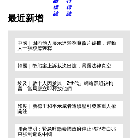
最近新增
中國｜因向他人展示達賴喇嘛照片被捕，運動
人士張毅應獲釋
韓國｜墮胎案上訴裁決出爐，暴露法律真空
埃及｜數十人因參與「Z世代」網絡群組被拘
留，當局應立即釋放他們
印度｜新德里和平示威者遭鎮壓引發嚴重人權
關注
聯合聲明：緊急呼籲泰國政府停止將記者白兆
東強制遣返中國