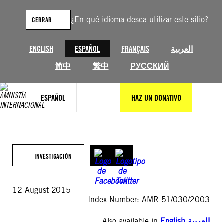
Saltar
al
¿En qué idioma desea utilizar este sitio?
CERRAR
contenido
ENGLISH
ESPAÑOL
FRANÇAIS
العربية
简中
繁中
РУССКИЙ
ESPAÑOL
HAZ UN DONATIVO
INVESTIGACIÓN
12 August 2015
Index Number: AMR 51/030/2003
Also available in
English
,
العربية