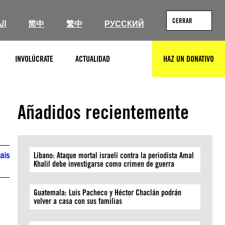
CERRAR
ال
简中
繁中
РУССКИЙ
INVOLÚCRATE
ACTUALIDAD
HAZ UN DONATIVO
BUSCAR
Añadidos recientemente
ais
Líbano: Ataque mortal israelí contra la periodista Amal
Khalil debe investigarse como crimen de guerra
Guatemala: Luis Pacheco y Héctor Chaclán podrán
volver a casa con sus familias