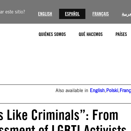
r este sitio?
ENGLISH
ESPAÑOL
FRANÇAIS
عربية
QUIÉNES SOMOS
QUÉ HACEMOS
PAÍSES
Also available in
English
,
Polski
,
Franç
s Like Criminals”: From
ssment of LGBTI Activists