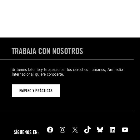
TRABAJA CON NOSOTROS
Si tienes talento y te apasionan los derechos humanos, Amnistía
Internacional quiere conocerte.
EMPLEO Y PRÁCTICAS
Facebook
Instagram
X
TikTok
Bluesky
LinkedIn
YouTube
SÍGUENOS EN: