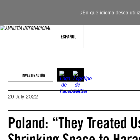
Saltar
al
¿En qué idioma desea utiliza
contenido
ESPAÑOL
INVESTIGACIÓN
20 July 2022
Poland: “They Treated U
Shrinking Space to Hara