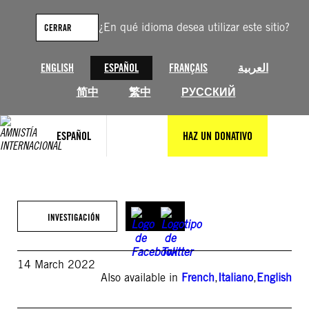
Saltar
al
¿En qué idioma desea utilizar este sitio?
CERRAR
contenido
ENGLISH
ESPAÑOL
FRANÇAIS
العربية
简中
繁中
РУССКИЙ
ESPAÑOL
HAZ UN DONATIVO
INVESTIGACIÓN
14 March 2022
Also available in
French
,
Italiano
,
English