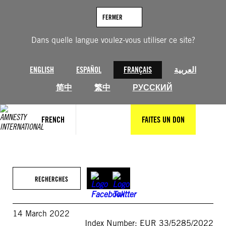
Aller
au
FERMER
contenu
Dans quelle langue voulez-vous utiliser ce site?
ENGLISH
ESPAÑOL
FRANÇAIS
العربية
简中
繁中
РУССКИЙ
FRENCH
FAITES UN DON
RECHERCHES
14 March 2022
Index Number: EUR 33/5285/2022