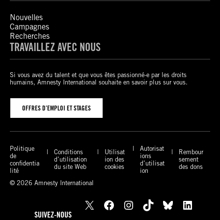
Nouvelles
Campagnes
Recherches
TRAVAILLEZ AVEC NOUS
Si vous avez du talent et que vous êtes passionné-e par les droits
humains, Amnesty International souhaite en savoir plus sur vous.
OFFRES D’EMPLOI ET STAGES
Politique
Autorisat
Conditions
Utilisat
Rembour
de
ions
d’utilisation
ion des
sement
confidentia
d’utilisat
du site Web
cookies
des dons
lité
ion
© 2026 Amnesty International
X
Facebook
Instagram
TikTok
Bluesky
LinkedIn
SUIVEZ-NOUS