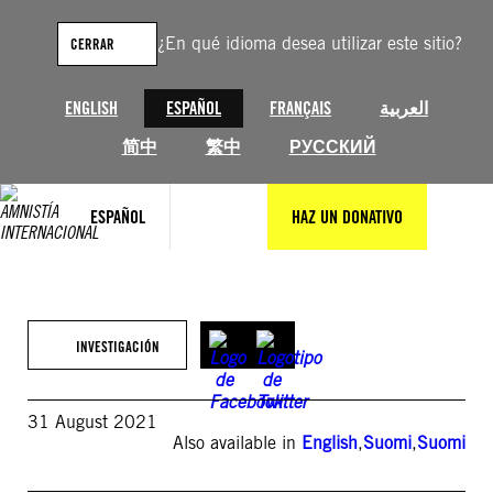
Saltar
al
¿En qué idioma desea utilizar este sitio?
CERRAR
contenido
ENGLISH
ESPAÑOL
FRANÇAIS
العربية
简中
繁中
РУССКИЙ
ESPAÑOL
HAZ UN DONATIVO
INVESTIGACIÓN
31 August 2021
Also available in
English
,
Suomi
,
Suomi