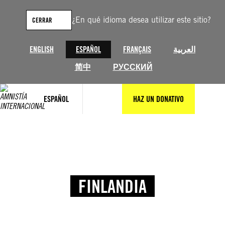
¿En qué idioma desea utilizar este sitio?
CERRAR
ENGLISH
ESPAÑOL
FRANÇAIS
العربية
简中
РУССКИЙ
ESPAÑOL
HAZ UN DONATIVO
FINLANDIA