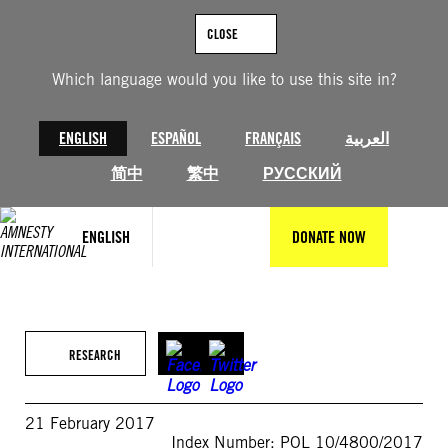
Skip
to
CLOSE
content
Which language would you like to use this site in?
ENGLISH
ESPAÑOL
FRANÇAIS
العربية
简中
繁中
РУССКИЙ
ENGLISH
DONATE NOW
RESEARCH
21 February 2017
Index Number: POL 10/4800/2017