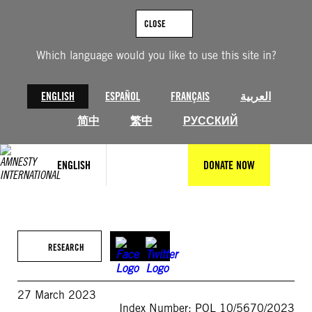
Skip
to
CLOSE
content
Which language would you like to use this site in?
ENGLISH
ESPAÑOL
FRANÇAIS
العربية
简中
繁中
РУССКИЙ
ENGLISH
DONATE NOW
RESEARCH
27 March 2023
Index Number: POL 10/5670/2023