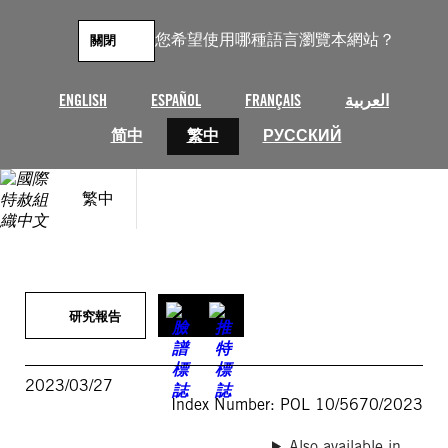
跳
至
您希望使用哪種語言瀏覽本網站？
關閉
主
要
內
ENGLISH
ESPAÑOL
FRANÇAIS
العربية
容
简中
繁中
РУССКИЙ
繁中
研究報告
2023/03/27
Index Number: POL 10/5670/2023
Also available in