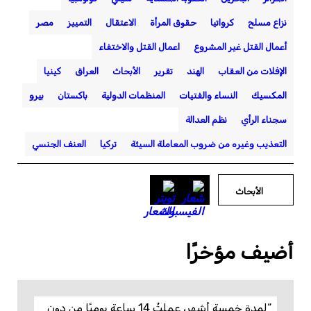
نزاع مسلح
كرواتيا
حقوق المرأة
الاعتقال
التمييز
مصر
أعمال القتل غير المشروع
اعمال القتل والاختفاء
الإفلات من العقاب
الهند
تقرير
الأبحاث
العراق
كينيا
المكسيك
النساء والفتيات
المنظمات الدولية
باكستان
بيرو
سجناء الرأي
نظم العدالة
التعذيب وغيره من ضروب المعاملة السيئة
تركيا
العنف الجنسي
الأبحاث
أضيف مؤخرًا
“لمدة خمسة أشهر، عملتُ 14 ساعة يوميًا من دون