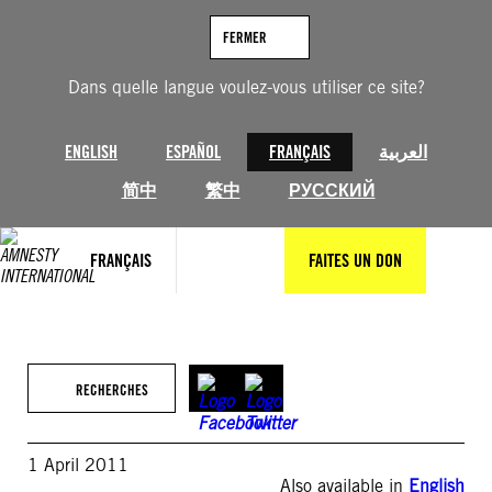
Aller
au
FERMER
contenu
Dans quelle langue voulez-vous utiliser ce site?
ENGLISH
ESPAÑOL
FRANÇAIS
العربية
简中
繁中
РУССКИЙ
FRANÇAIS
FAITES UN DON
RECHERCHES
1 April 2011
Also available in
English