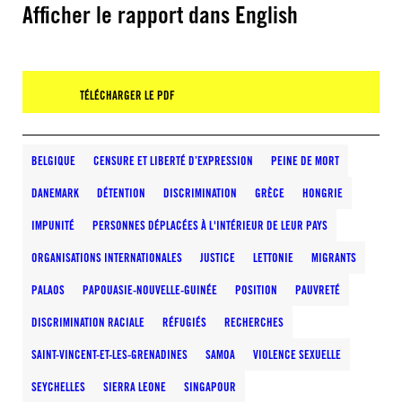
Afficher le rapport dans English
TÉLÉCHARGER LE PDF
BELGIQUE
CENSURE ET LIBERTÉ D’EXPRESSION
PEINE DE MORT
DANEMARK
DÉTENTION
DISCRIMINATION
GRÈCE
HONGRIE
IMPUNITÉ
PERSONNES DÉPLACÉES À L'INTÉRIEUR DE LEUR PAYS
ORGANISATIONS INTERNATIONALES
JUSTICE
LETTONIE
MIGRANTS
PALAOS
PAPOUASIE-NOUVELLE-GUINÉE
POSITION
PAUVRETÉ
DISCRIMINATION RACIALE
RÉFUGIÉS
RECHERCHES
SAINT-VINCENT-ET-LES-GRENADINES
SAMOA
VIOLENCE SEXUELLE
SEYCHELLES
SIERRA LEONE
SINGAPOUR