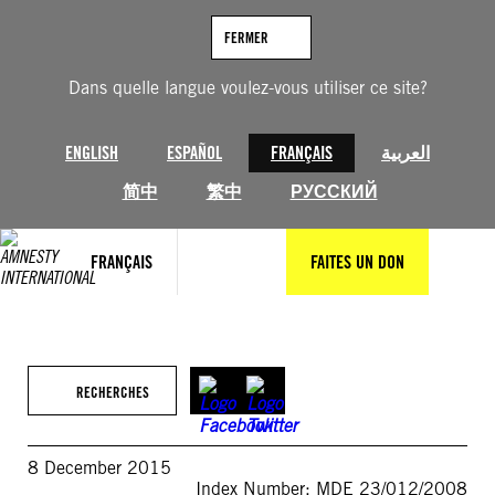
Aller
au
FERMER
contenu
Dans quelle langue voulez-vous utiliser ce site?
ENGLISH
ESPAÑOL
FRANÇAIS
العربية
简中
繁中
РУССКИЙ
FRANÇAIS
FAITES UN DON
RECHERCHES
8 December 2015
Index Number: MDE 23/012/2008