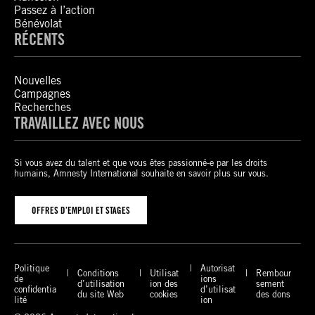
Passez à l’action
Bénévolat
RÉCENTS
Nouvelles
Campagnes
Recherches
TRAVAILLEZ AVEC NOUS
Si vous avez du talent et que vous êtes passionné-e par les droits
humains, Amnesty International souhaite en savoir plus sur vous.
OFFRES D’EMPLOI ET STAGES
Politique
Autorisat
Conditions
Utilisat
Rembour
de
ions
d’utilisation
ion des
sement
confidentia
d’utilisat
du site Web
cookies
des dons
lité
ion