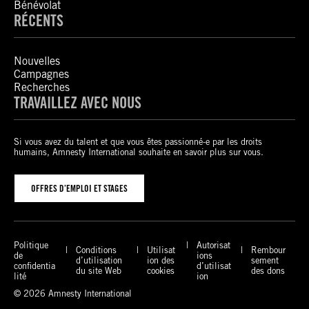
Bénévolat
RÉCENTS
Nouvelles
Campagnes
Recherches
TRAVAILLEZ AVEC NOUS
Si vous avez du talent et que vous êtes passionné-e par les droits
humains, Amnesty International souhaite en savoir plus sur vous.
OFFRES D’EMPLOI ET STAGES
Politique
Autorisat
Conditions
Utilisat
Rembour
de
ions
d’utilisation
ion des
sement
confidentia
d’utilisat
du site Web
cookies
des dons
lité
ion
© 2026 Amnesty International