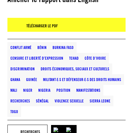
TÉLÉCHARGER LE PDF
CONFLIT ARMÉ
BÉNIN
BURKINA FASO
CENSURE ET LIBERTÉ D’EXPRESSION
TCHAD
CÔTE D’IVOIRE
DISCRIMINATION
DROITS ÉCONOMIQUES, SOCIAUX ET CULTURELS
GHANA
GUINÉE
MILITANT·E·S ET DÉFENSEUR·E·S DES DROITS HUMAINS
MALI
NIGER
NIGERIA
POSITION
MANIFESTATIONS
RECHERCHES
SÉNÉGAL
VIOLENCE SEXUELLE
SIERRA LEONE
TOGO
RECHERCHES