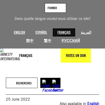
Aller
au
FERMER
contenu
Dans quelle langue voulez-vous utiliser ce site?
ENGLISH
ESPAÑOL
FRANÇAIS
العربية
简中
繁中
РУССКИЙ
FRANÇAIS
FAITES UN DON
RECHERCHES
25 June 2022
Also available in
English