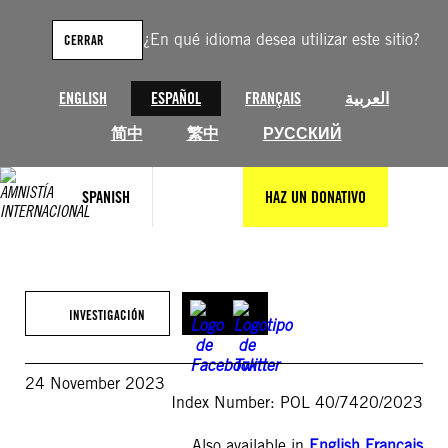
Saltar
al
¿En qué idioma desea utilizar este sitio?
CERRAR
contenido
ENGLISH
ESPAÑOL
FRANÇAIS
العربية
简中
繁中
РУССКИЙ
SPANISH
HAZ UN DONATIVO
INVESTIGACIÓN
24 November 2023
Index Number: POL 40/7420/2023
Also available in
English
,
Français