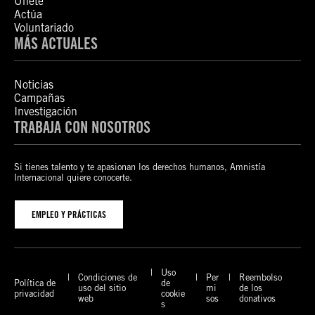
Únete
Actúa
Voluntariado
MÁS ACTUALES
Noticias
Campañas
Investigación
TRABAJA CON NOSOTROS
Si tienes talento y te apasionan los derechos humanos, Amnistía
Internacional quiere conocerte.
EMPLEO Y PRÁCTICAS
Uso
Condiciones de
Per
Reembolso
Política de
de
uso del sitio
mi
de los
privacidad
cookie
web
sos
donativos
s