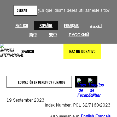
Saltar
al
¿En qué idioma desea utilizar este sitio?
CERRAR
contenido
ENGLISH
ESPAÑOL
FRANÇAIS
العربية
简中
繁中
РУССКИЙ
SPANISH
HAZ UN DONATIVO
EDUCACIÓN EN DERECHOS HUMANOS
19 September 2023
Index Number: POL 32/7160/2023
Also available in
English
,
Français