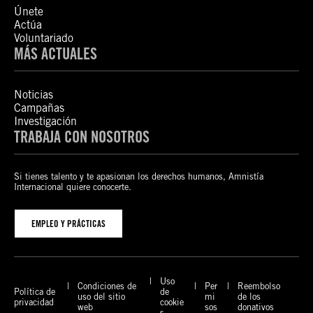
Únete
Actúa
Voluntariado
MÁS ACTUALES
Noticias
Campañas
Investigación
TRABAJA CON NOSOTROS
Si tienes talento y te apasionan los derechos humanos, Amnistía
Internacional quiere conocerte.
EMPLEO Y PRÁCTICAS
Uso
Condiciones de
Per
Reembolso
Política de
de
uso del sitio
mi
de los
privacidad
cookie
web
sos
donativos
s