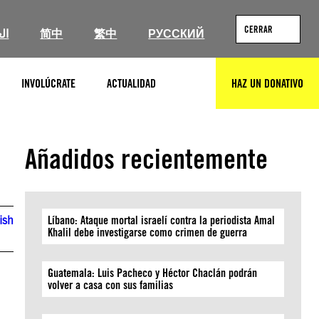
CERRAR
ال
简中
繁中
РУССКИЙ
INVOLÚCRATE
ACTUALIDAD
HAZ UN DONATIVO
BUSCAR
Añadidos recientemente
ish
Líbano: Ataque mortal israelí contra la periodista Amal
Khalil debe investigarse como crimen de guerra
Guatemala: Luis Pacheco y Héctor Chaclán podrán
volver a casa con sus familias